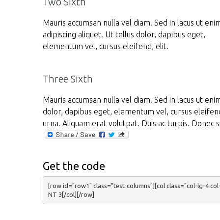
Two Sixth
Mauris accumsan nulla vel diam. Sed in lacus ut eni
adipiscing aliquet. Ut tellus dolor, dapibus eget,
elementum vel, cursus eleifend, elit.
Three Sixth
Mauris accumsan nulla vel diam. Sed in lacus ut enim 
dolor, dapibus eget, elementum vel, cursus eleifend
urna. Aliquam erat volutpat. Duis ac turpis. Donec s
Get the code
[row id="row1" class="test-columns"][col class="col-lg-4 c
NT 3[/col][/row]