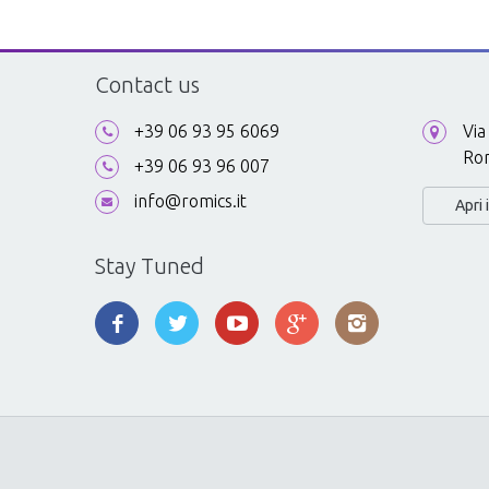
Contact us
+39 06 93 95 6069
Via
Ro
+39 06 93 96 007
info@romics.it
Apri
Stay Tuned