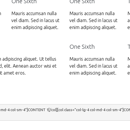
One Sixth
One Sixth
m
Mauris accumsan nulla
Mauris accumsan nulla
M
vel diam. Sed in lacus ut
vel diam. Sed in lacus ut
a
enim adipiscing aliquet.
enim adipiscing aliquet.
e
One Sixth
adipiscing aliquet. Ut tellus
Mauris accumsan nulla
M
, elit. Aenean auctor wisi et
vel diam. Sed in lacus ut
a
it amet eros.
enim adipiscing aliquet.
e
ol-md-4 col-sm-4"]CONTENT 1[/col][col class="col-lg-4 col-md-4 col-sm-4"]C