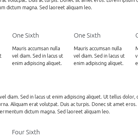
erat volutpat. Duis ac turpis. Donec sit amet eros. Lorem ipsum d
tum dictum magna. Sed laoreet aliquam leo.
One Sixth
One Sixth
Mauris accumsan nulla
Mauris accumsan nulla
M
t
vel diam. Sed in lacus ut
vel diam. Sed in lacus ut
v
.
enim adipiscing aliquet.
enim adipiscing aliquet.
e
el diam. Sed in lacus ut enim adipiscing aliquet. Ut tellus dolor,
urna. Aliquam erat volutpat. Duis ac turpis. Donec sit amet eros
s fermentum dictum magna. Sed laoreet aliquam leo.
Four Sixth