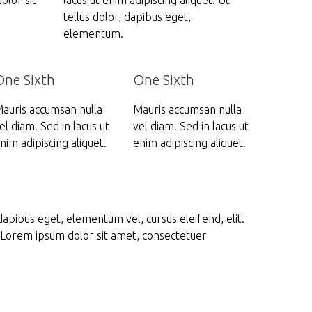
olor sit
lacus ut enim adipiscing aliquet. Ut
tellus dolor, dapibus eget,
elementum.
One Sixth
One Sixth
auris accumsan nulla
Mauris accumsan nulla
el diam. Sed in lacus ut
vel diam. Sed in lacus ut
nim adipiscing aliquet.
enim adipiscing aliquet.
 dapibus eget, elementum vel, cursus eleifend, elit.
. Lorem ipsum dolor sit amet, consectetuer