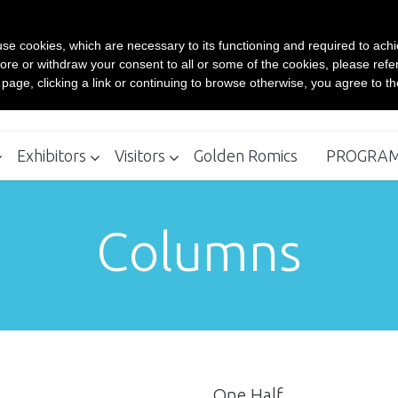
Contacts
s use cookies, which are necessary to its functioning and required to achi
BUY YOUR TICKET ONLINE
ore or withdraw your consent to all or some of the cookies, please refe
Rom
s page, clicking a link or continuing to browse otherwise, you agree to t
Ro
Exhibitors
Visitors
Golden Romics
PROGRA
Where to stay - Recommended Structures
How to reach
Exhibitors Kit 24th edition
Box Office
Columns
One Half