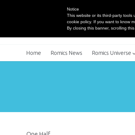
Notice
This website or its third-party tool
cookie policy. If you want to know m
By closing this banner, scrolling thi
Home
Romics News
Romics Universe
Movie Village
Comics Workshop
One Half