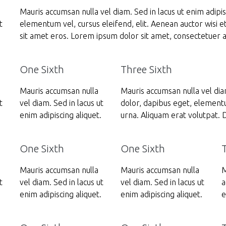
Mauris accumsan nulla vel diam. Sed in lacus ut enim adipisc
t
elementum vel, cursus eleifend, elit. Aenean auctor wisi e
.
sit amet eros. Lorem ipsum dolor sit amet, consectetuer 
One Sixth
Three Sixth
Mauris accumsan nulla
Mauris accumsan nulla vel diam
t
vel diam. Sed in lacus ut
dolor, dapibus eget, elementum
.
enim adipiscing aliquet.
urna. Aliquam erat volutpat. D
One Sixth
One Sixth
Mauris accumsan nulla
Mauris accumsan nulla
M
t
vel diam. Sed in lacus ut
vel diam. Sed in lacus ut
a
.
enim adipiscing aliquet.
enim adipiscing aliquet.
e